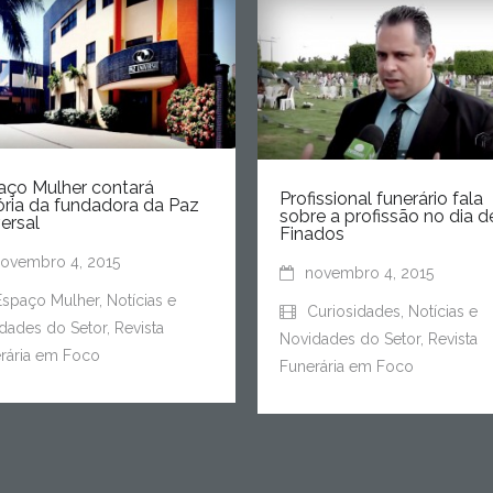
aço Mulher contará
Profissional funerário fala
ória da fundadora da Paz
sobre a profissão no dia d
ersal
Finados
ovembro 4, 2015
novembro 4, 2015
Espaço Mulher
,
Notícias e
Curiosidades
,
Notícias e
dades do Setor
,
Revista
Novidades do Setor
,
Revista
rária em Foco
Funerária em Foco