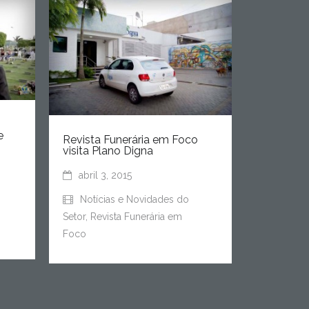
e
Revista Funerária em Foco
visita Plano Digna
abril 3, 2015
Notícias e Novidades do
Setor
,
Revista Funerária em
Foco