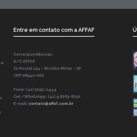
Entre em contato com a AFFAF
Ú
Correspondências:
A/C AFFAF
re
Cx Postal 134 –
Biritiba Mirim – SP
CEP 08940-000
Fone: (41) 3092-2444
Cel./WhatsApp: (41) 9.8763-8750
m
E-mail:
contato@affaf.com.br
s