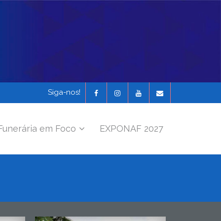
Siga-nos!
Funerária em Foco
EXPONAF 2027