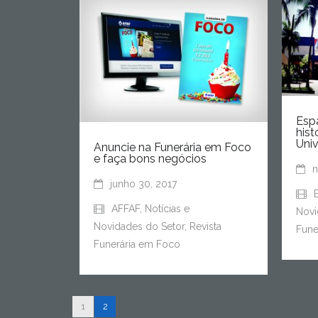
Esp
hist
Univ
Anuncie na Funerária em Foco
e faça bons negócios
n
junho 30, 2017
AFFAF
,
Notícias e
Novi
Novidades do Setor
,
Revista
Fune
Funerária em Foco
1
2