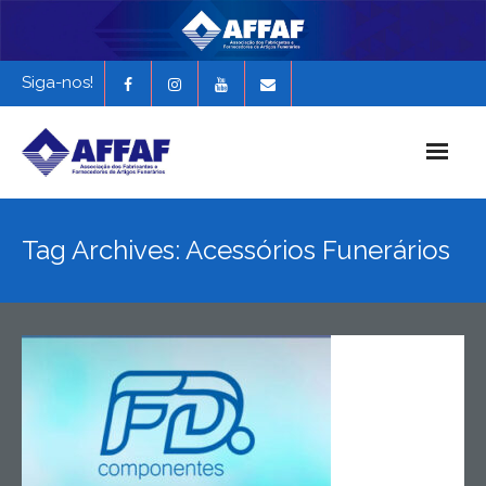
Siga-nos!
Início
Tag Archives: Acessórios Funerários
História da AFFAF
Notícias e Novidades
Revista Funerária em Foco
EXPONAF 2027