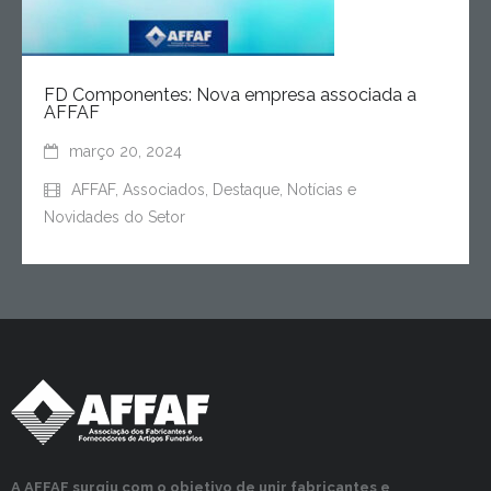
FD Componentes: Nova empresa associada a
AFFAF
março 20, 2024
AFFAF
,
Associados
,
Destaque
,
Notícias e
Novidades do Setor
A AFFAF surgiu com o objetivo de unir fabricantes e