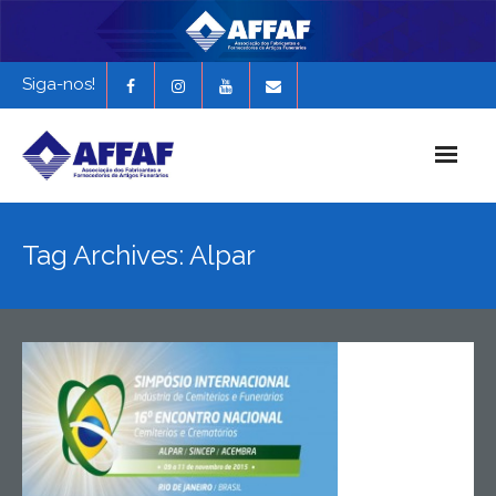
Siga-nos!
Início
Tag Archives: Alpar
História da AFFAF
Notícias e Novidades
Revista Funerária em Foco
EXPONAF 2027