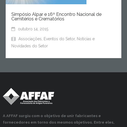
Simpósio Alpar e 16º Encontro Nacional de
Cemitérios e Crematórios
outubro 14, 2015
Associações
,
Eventos do Setor
,
Notícias e
Novidades do Setor
A AFFAF surgiu com o objetivo de unir fabricantes e
fornecedores em torno dos mesmos objetivos. Entre eles,