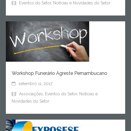
Eventos do Setor
,
Notícias e Novidades do Setor
Workshop Funerário Agreste Pernambucano
setembro 11, 2017
Associações
,
Eventos do Setor
,
Notícias e
Novidades do Setor