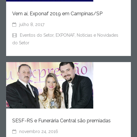
Vem aí, Exponaf 2019 em Campinas/SP
julho 8, 2017
Eventos do Setor
,
EXPONAF
,
Notícias e Novidades
do Setor
SESF-RS e Funerária Central são premiadas
novembro 24, 2016