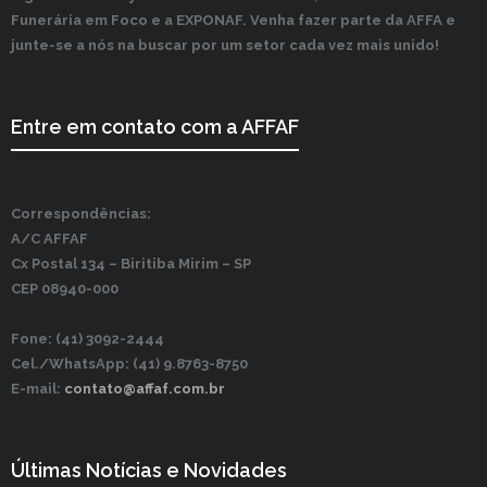
Funerária em Foco e a EXPONAF. Venha fazer parte da AFFA e
junte-se a nós na buscar por um setor cada vez mais unido!
Entre em contato com a AFFAF
Correspondências:
A/C AFFAF
Cx Postal 134 –
Biritiba Mirim – SP
CEP 08940-000
Fone: (41) 3092-2444
Cel./WhatsApp: (41) 9.8763-8750
E-mail:
contato@affaf.com.br
Últimas Notícias e Novidades