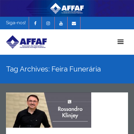
Siga-nos!
Início
Tag Archives: Feira Funerária
História da AFFAF
Notícias e Novidades
Revista Funerária em Foco
EXPONAF 2027