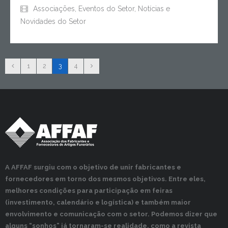
Associações
,
Eventos do Setor
,
Notícias e
Novidades do Setor
1
2
3
4
A AFFAF surgiu com o objetivo de unir fabricantes e
fornecedores em torno dos mesmos objetivos. Entre eles,
melhores condições para participação em feiras
(investimento, calendário e logística) e também maior
envolvimento e comunicação com o setor. Podemos dizer que
alguns “sonhos” já tornaram-se realidade, como a revista