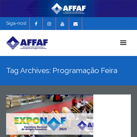
Siga-nos!
Início
Tag Archives: Programação Feira
História da AFFAF
Notícias e Novidades
Revista Funerária em Foco
EXPONAF 2027