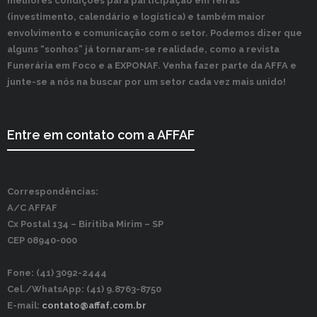
melhores condições para participação em feiras
(investimento, calendário e logística) e também maior
envolvimento e comunicação com o setor. Podemos dizer que
alguns “sonhos” já tornaram-se realidade, como a revista
Funerária em Foco e a EXPONAF. Venha fazer parte da AFFA e
junte-se a nós na buscar por um setor cada vez mais unido!
Entre em contato com a AFFAF
Correspondências:
A/C AFFAF
Cx Postal 134 –
Biritiba Mirim – SP
CEP 08940-000
Fone: (41) 3092-2444
Cel./WhatsApp: (41) 9.8763-8750
E-mail:
contato@affaf.com.br