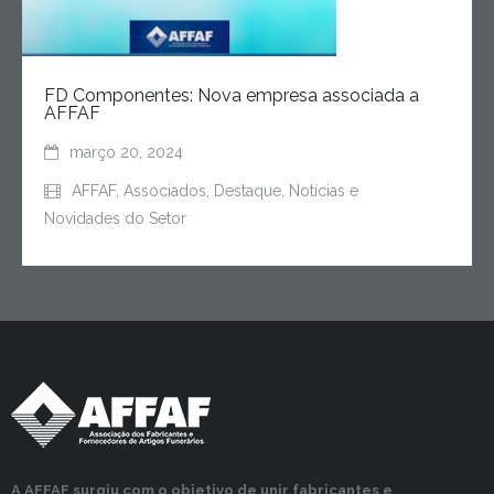
FD Componentes: Nova empresa associada a
AFFAF
março 20, 2024
AFFAF
,
Associados
,
Destaque
,
Notícias e
Novidades do Setor
A AFFAF surgiu com o objetivo de unir fabricantes e