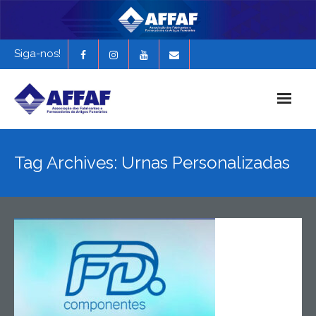
Siga-nos!
Início
Tag Archives: Urnas Personalizadas
História da AFFAF
Notícias e Novidades
Revista Funerária em Foco
EXPONAF 2027