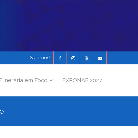
Siga-nos!
Funerária em Foco
EXPONAF 2027
io