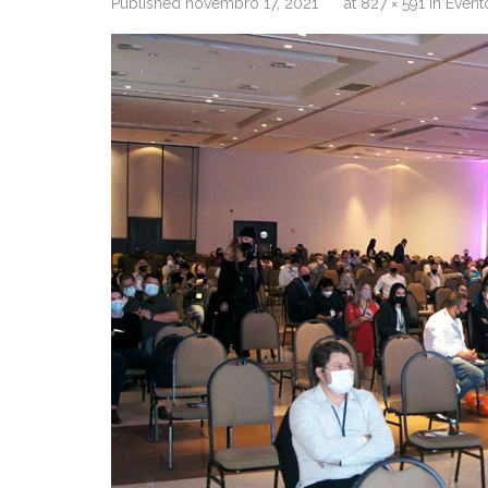
Published
novembro 17, 2021
at
827 × 591
in
Evento