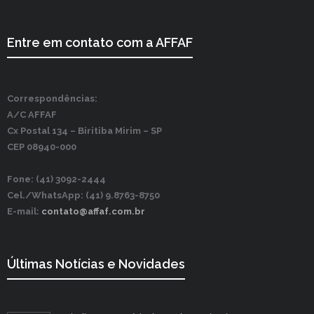
Entre em contato com a AFFAF
Correspondências:
A/C AFFAF
Cx Postal 134 –
Biritiba Mirim – SP
CEP 08940-000
Fone: (41) 3092-2444
Cel./WhatsApp: (41) 9.8763-8750
E-mail:
contato@affaf.com.br
Últimas Notícias e Novidades