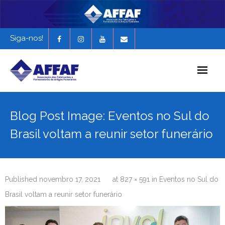
Siga-nos!
Início
Blog Post Image: Eventos no Sul do
História da AFFAF
Brasil voltam a reunir setor funerário
Notícias e Novidades
Revista Funerária em Foco
Published
novembro 17, 2021
at
827 × 591
in
Eventos no Sul do
EXPONAF 2027
Brasil voltam a reunir setor funerário