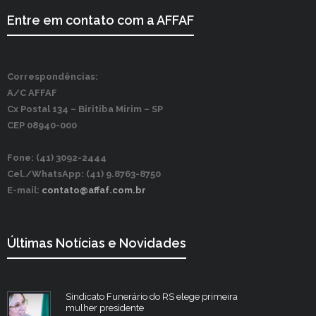
Entre em contato com a AFFAF
Correspondências:
A/C AFFAF
Cx Postal 134 –
Biritiba Mirim – SP
CEP 08940-000
Fone: (41) 3092-2444
Cel./WhatsApp: (41) 9.8763-8750
E-mail:
contato@affaf.com.br
Últimas Notícias e Novidades
Sindicato Funerário do RS elege primeira
mulher presidente