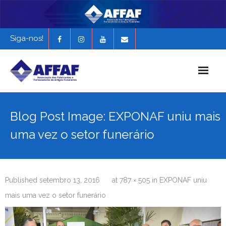
Siga-nos!
Início
Blog Post Image: EXPONAF uniu mais
História da AFFAF
uma vez o setor funerário
Notícias e Novidades
Revista Funerária em Foco
Published
setembro 13, 2016
at
787 × 505
in
EXPONAF uniu
EXPONAF 2027
mais uma vez o setor funerário