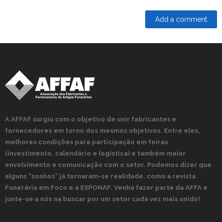
A AFFAF surgiu com o objetivo de unir fabricantes e
fornecedores em torno dos mesmos objetivos. Entre eles,
melhores condições para participação em feiras
(investimento, calendário e logística) e também maior
envolvimento e comunicação com o setor. Podemos dizer que
alguns “sonhos” já tornaram-se realidade, como a revista
Funerária em Foco e a EXPONAF. Venha fazer parte da AFFA e
junte-se a nós na buscar por um setor cada vez mais unido!