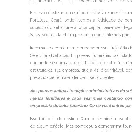
julho 10, 2014
Espaço Mulher
,
Notícias e N
Em maio deste ano, a equipe da Revista Funerária em 
Fortaleza, Ceará, onde tivemos a felicidade de co
sucesso do setor funerário da capital cearense. El
Sales Nobre é também presença constante nos princi
Iracema nos contou um pouco sobre sua trajetória 
Sefec (Sindicato das Empresas Funerárias do Estado
confunde-se com a própria história do setor funerá
estrutura da sua empresa, que aliás, é admirável, 
preocupação em atender bem seus clientes.
Aos poucos antigas tradições administrativas do se
menos familiares e cada vez mais contando co
empresária do setor funerário. Como você entrou par
Isso foi ironia do destino. Quando terminei a escola
de algum estágio. Mas começou a demorar muito, n