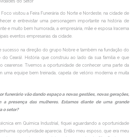
ovidades do Setor
Foco visitou a Feira Funerária do Norte e Nordeste, na cidade de
nhecer e entrevistar uma personagem importante na história de
egante e muito bem humorada, a empresária, mãe e esposa Iracema
pais eventos empresarias da cidade.
de sucesso na direção do grupo Nobre e também na fundação do
 do Ceará). História que construiu ao lado da sua família e que
rio cearense. Tivemos a oportunidade de conhecer uma parte da
com uma equipe bem treinada, capela de velório moderna e muita
tor funerário vão dando espaço a novas gestões, novas gerações,
m a presença das mulheres. Estamos diante de uma grande
a o setor?
 técnica em Química Industrial, fiquei aguardando a oportunidade
enhuma oportunidade aparecia. Então meu esposo, que era meu