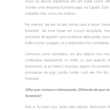
noivo na época, trabalhava em um hotel como of
montar uma empresa funerária aqui na Capital. Este 
imediato meu noivo me indicou.
No mesmo dia ele foi até minha casa e disse “Irac
funerária”. Na hora fiquei um pouco assustada, ma
precisava de alguém que soubesse datilografia, que 
Então tomei coragem, fiz a entrevista e fui contratada.
Comecei como secretária, um ano depois nós nos
continuava trabalhando no hotel, só que quando ele
precisasse, ia ao banco, buscava algum documento, 
precisasse de algo, podia contar com ele. Por fim
funerária.
Olha que curioso e interessante. Diferente do que a
funerário?
Pois é, foi bem isso, levei meu marido, Raimundo 