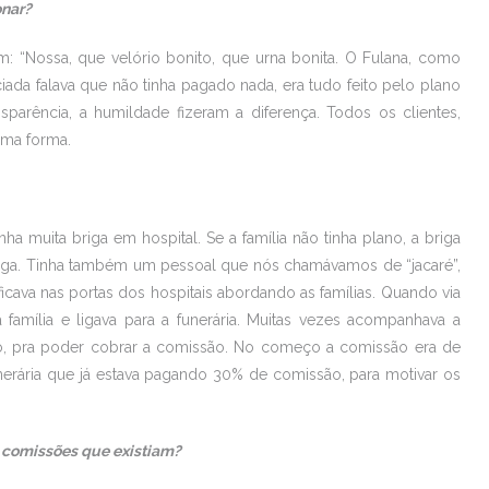
onar?
 “Nossa, que velório bonito, que urna bonita. O Fulana, como
iada falava que não tinha pagado nada, era tudo feito pelo plano
nsparência, a humildade fizeram a diferença. Todos os clientes,
sma forma.
ha muita briga em hospital. Se a família não tinha plano, a briga
briga. Tinha também um pessoal que nós chamávamos de “jacaré”,
icava nas portas dos hospitais abordando as famílias. Quando via
família e ligava para a funerária. Muitas vezes acompanhava a
rviço, pra poder cobrar a comissão. No começo a comissão era de
nerária que já estava pagando 30% de comissão, para motivar os
e comissões que existiam?