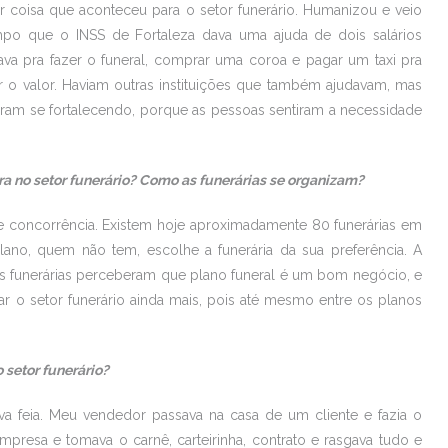
or coisa que aconteceu para o setor funerário. Humanizou e veio
mpo que o INSS de Fortaleza dava uma ajuda de dois salários
a pra fazer o funeral, comprar uma coroa e pagar um taxi pra
 o valor. Haviam outras instituições que também ajudavam, mas
ram se fortalecendo, porque as pessoas sentiram a necessidade
ra no setor funerário? Como as funerárias se organizam?
livre concorrência. Existem hoje aproximadamente 80 funerárias em
ano, quem não tem, escolhe a funerária da sua preferência. A
 as funerárias perceberam que plano funeral é um bom negócio, e
ar o setor funerário ainda mais, pois até mesmo entre os planos
 setor funerário?
a feia. Meu vendedor passava na casa de um cliente e fazia o
mpresa e tomava o carnê, carteirinha, contrato e rasgava tudo e