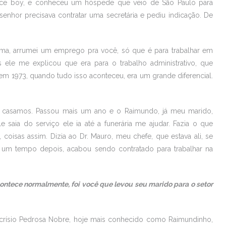
fice boy, e conheceu um hóspede que veio de São Paulo para
senhor precisava contratar uma secretária e pediu indicação. De
ema, arrumei um emprego pra você, só que é para trabalhar em
s ele me explicou que era para o trabalho administrativo, que
em 1973, quando tudo isso aconteceu, era um grande diferencial.
 casamos. Passou mais um ano e o Raimundo, já meu marido,
 saia do serviço ele ia até a funerária me ajudar. Fazia o que
coisas assim. Dizia ao Dr. Mauro, meu chefe, que estava ali, se
, um tempo depois, acabou sendo contratado para trabalhar na
contece normalmente, foi você que levou seu marido para o setor
Acrísio Pedrosa Nobre, hoje mais conhecido como Raimundinho,