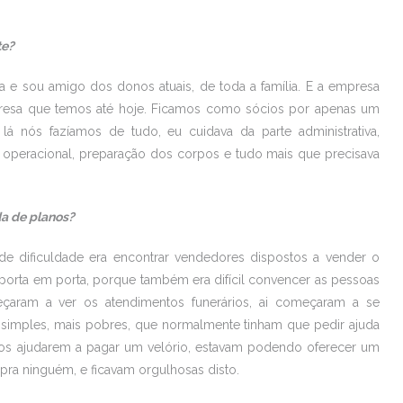
te?
ria e sou amigo dos donos atuais, de toda a família. E a empresa
resa que temos até hoje. Ficamos como sócios por apenas um
 nós fazíamos de tudo, eu cuidava da parte administrativa,
 operacional, preparação dos corpos e tudo mais que precisava
a de planos?
e dificuldade era encontrar vendedores dispostos a vender o
e porta em porta, porque também era difícil convencer as pessoas
ram a ver os atendimentos funerários, ai começaram a se
 simples, mais pobres, que normalmente tinham que pedir ajuda
zinhos ajudarem a pagar um velório, estavam podendo oferecer um
 pra ninguém, e ficavam orgulhosas disto.