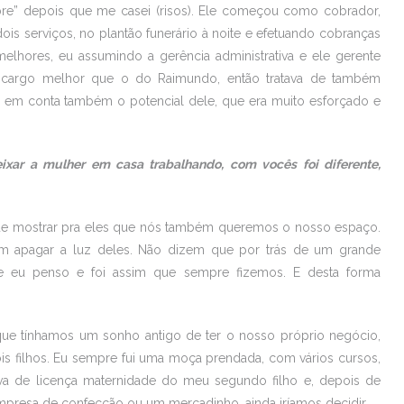
“Nobre” depois que me casei (risos). Ele começou como cobrador,
ois serviços, no plantão funerário à noite e efetuando cobranças
hores, eu assumindo a gerência administrativa e ele gerente
m cargo melhor que o do Raimundo, então tratava de também
o em conta também o potencial dele, que era muito esforçado e
ixar a mulher em casa trabalhando, com vocês foi diferente,
que mostrar pra eles que nós também queremos o nosso espaço.
m apagar a luz deles. Não dizem que por trás de um grande
eu penso e foi assim que sempre fizemos. E desta forma
ue tínhamos um sonho antigo de ter o nosso próprio negócio,
is filhos. Eu sempre fui uma moça prendada, com vários cursos,
stava de licença maternidade do meu segundo filho e, depois de
mpresa de confecção ou um mercadinho, ainda iríamos decidir.