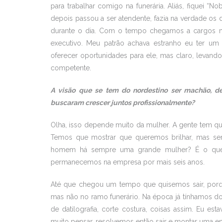
para trabalhar comigo na funerária. Aliás, fiquei 
depois passou a ser atendente, fazia na verdade os d
durante o dia. Com o tempo chegamos a cargos mel
executivo. Meu patrão achava estranho eu ter u
oferecer oportunidades para ele, mas claro, levand
competente.
A visão que se tem do nordestino ser machão, de
buscaram crescer juntos profissionalmente?
Olha, isso depende muito da mulher. A gente tem 
Temos que mostrar que queremos brilhar, mas se
homem há sempre uma grande mulher? É o que 
permanecemos na empresa por mais seis anos.
Até que chegou um tempo que quisemos sair, porq
mas não no ramo funerário. Na época já tínhamos do
de datilografia, corte costura, coisas assim. Eu e
muito pensar, resolvemos então sair e montar uma e