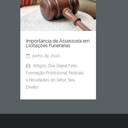
Importância de Assessoria em
Licitações Funerárias
junho 29, 2020
Artigos
,
Dra. Eliana Felix
,
Formação Profissional
,
Notícias
e Novidades do Setor
,
Seu
Direito