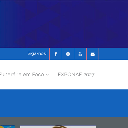
Siga-nos!
Funerária em Foco
EXPONAF 2027