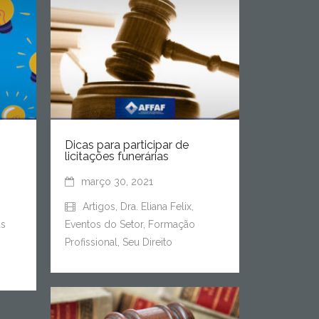
Dicas para participar de
licitações funerárias
março 30, 2021
Artigos
,
Dra. Eliana Felix
,
as
Eventos do Setor
,
Formação
Profissional
,
Seu Direito