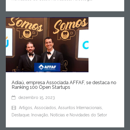
Adiaŭ, empresa Associada AFFAF, se destaca no
Ranking 100 Open Startups
dezembro 15, 2023
Artigos
,
Associados
,
Assuntos Internacionais
,
Destaque
,
Inovação
,
Notícias e Novidades do Setor