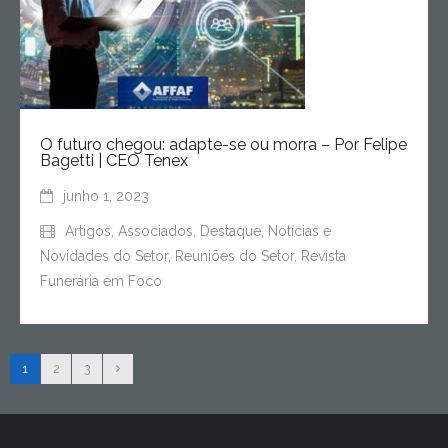
O futuro chegou: adapte-se ou morra – Por Felipe
Bagetti | CEO Tenex
junho 1, 2023
Artigos
,
Associados
,
Destaque
,
Notícias e
Novidades do Setor
,
Reuniões do Setor
,
Revista
Funerária em Foco
1
2
3