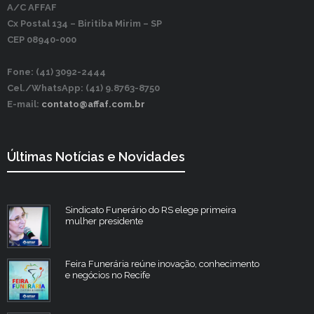
A/C AFFAF
Cx Postal 134 –
Biritiba Mirim – SP
CEP 08940-000
Fone: (41) 3092-2444
Cel./WhatsApp: (41) 9.8763-8750
E-mail:
contato@affaf.com.br
Últimas Notícias e Novidades
Sindicato Funerário do RS elege primeira
mulher presidente
Feira Funerária reúne inovação, conhecimento
e negócios no Recife