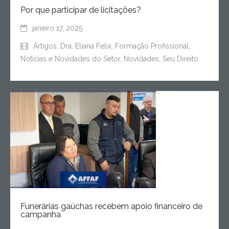
Por que participar de licitações?
janeiro 17, 2025
Artigos
,
Dra. Eliana Felix
,
Formação Profissional
,
Notícias e Novidades do Setor
,
Novidades
,
Seu Direito
Funerárias gaúchas recebem apoio financeiro de
campanha