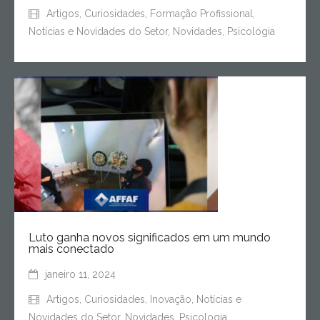
Artigos
,
Curiosidades
,
Formação Profissional
,
Notícias e Novidades do Setor
,
Novidades
,
Psicologia
Luto ganha novos significados em um mundo
mais conectado
janeiro 11, 2024
Artigos
,
Curiosidades
,
Inovação
,
Notícias e
Novidades do Setor
,
Novidades
,
Psicologia