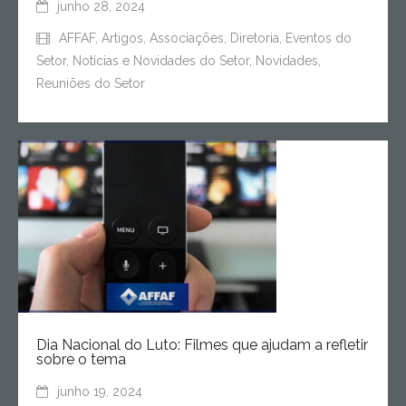
junho 28, 2024
AFFAF
,
Artigos
,
Associações
,
Diretoria
,
Eventos do
Setor
,
Notícias e Novidades do Setor
,
Novidades
,
Reuniões do Setor
Dia Nacional do Luto: Filmes que ajudam a refletir
sobre o tema
junho 19, 2024