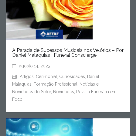
A Parada de Sucessos Musicais nos Velórios – Por
Daniel Malaquias | Funeral Conscierge
agosto 14, 2023
Artigos
,
Cerimonial
,
Curiosidades
,
Daniel
Malaquias
,
Formação Profissional
,
Notícias e
Novidades do Setor
,
Novidades
,
Revista Funerária em
Foco