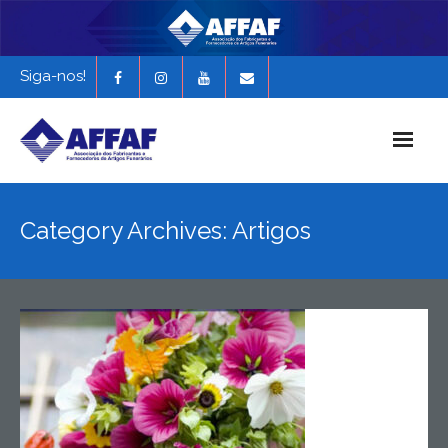
Siga-nos!
Início
Category Archives: Artigos
História da AFFAF
Notícias e Novidades
Revista Funerária em Foco
EXPONAF 2027