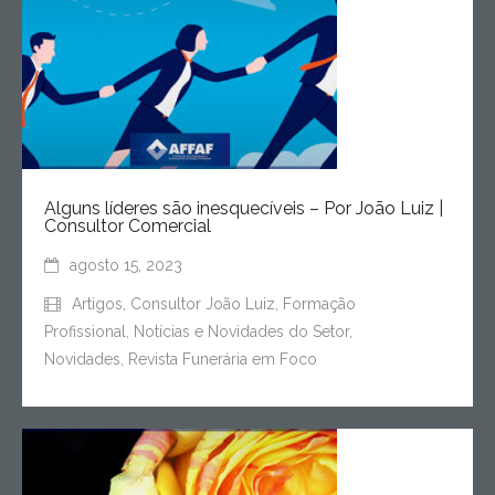
Alguns líderes são inesquecíveis – Por João Luiz |
Consultor Comercial
agosto 15, 2023
Artigos
,
Consultor João Luiz
,
Formação
Profissional
,
Notícias e Novidades do Setor
,
Novidades
,
Revista Funerária em Foco