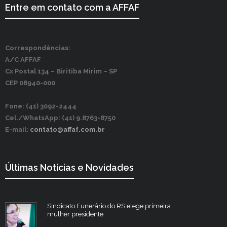
Entre em contato com a AFFAF
Correspondências:
A/C AFFAF
Cx Postal 134 –
Biritiba Mirim – SP
CEP 08940-000
Fone: (41) 3092-2444
Cel./WhatsApp: (41) 9.8763-8750
E-mail:
contato@affaf.com.br
Últimas Notícias e Novidades
Sindicato Funerário do RS elege primeira
mulher presidente