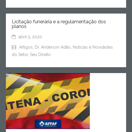
Licitação funerária e a regulamentação dos
planos
abril 5, 2020
Artigos
,
Dr. Anderson Adão
,
Notícias e Novidades
do Setor
,
Seu Direito