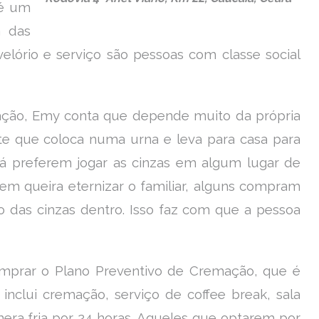
 é um
a das
elório e serviço são pessoas com classe social
ação, Emy conta que depende muito da própria
nte que coloca numa urna e leva para casa para
 já preferem jogar as cinzas em algum lugar de
em queira eternizar o familiar, alguns compram
das cinzas dentro. Isso faz com que a pessoa
omprar o Plano Preventivo de Cremação, que é
 inclui cremação, serviço de coffee break, sala
mera fria por 24 horas. Aqueles que optarem por