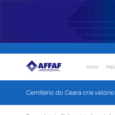
Início
Hist
Cemitério do Ceará cria velóri