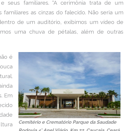
 seus familiares. “A cerimônia trata de um
amiliares as cinzas do falecido. Não seria um
dentro de um auditório, exibimos um vídeo de
amos uma chuva de pétalas, além de outras
não é
ouca
ural.
ainda
s. Em
cido
idade
Cemitério e Crematório Parque da Saudade
ltura
Rodovia 4° Anel Viário, Km 22, Caucaia, Ceará