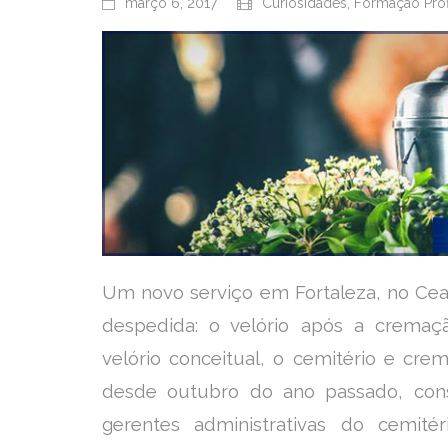
março 6, 2017
Curiosidades
,
Formação Prof
Um novo serviço em Fortaleza, no Cea
despedida: o velório após a crema
velório conceitual, o cemitério e cr
desde outubro do ano passado, con
gerentes administrativas do cemit