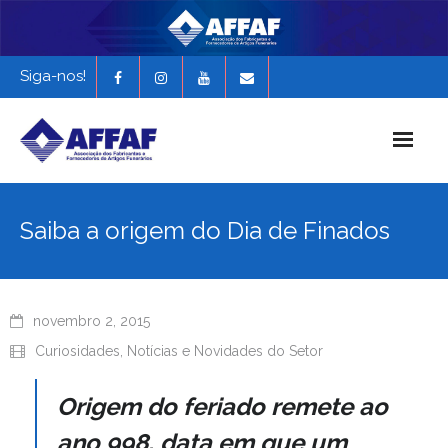
Siga-nos!
Início
Saiba a origem do Dia de Finados
História da AFFAF
Notícias e Novidades
novembro 2, 2015
Revista Funerária em Foco
Curiosidades
,
Notícias e Novidades do Setor
EXPONAF 2027
Origem do feriado remete ao
ano 998, data em que um