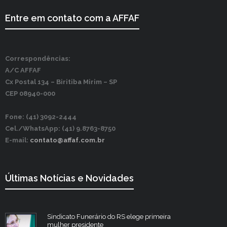
Entre em contato com a AFFAF
Correspondências:
A/C AFFAF
Cx Postal 134 –
Biritiba Mirim – SP
CEP 08940-000
Fone: (41) 3092-2444
Cel./WhatsApp: (41) 9.8763-8750
E-mail:
contato@affaf.com.br
Últimas Notícias e Novidades
Sindicato Funerário do RS elege primeira
mulher presidente