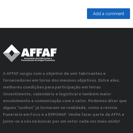
A AFFAF surgiu com o objetivo de unir fabricantes e
fornecedores em torno dos mesmos objetivos. Entre eles,
melhores condições para participação em feiras
(investimento, calendário e logística) e também maior
envolvimento e comunicação com o setor. Podemos dizer que
alguns “sonhos” já tornaram-se realidade, como a revista
Funerária em Foco e a EXPONAF. Venha fazer parte da AFFA e
junte-se a nós na buscar por um setor cada vez mais unido!