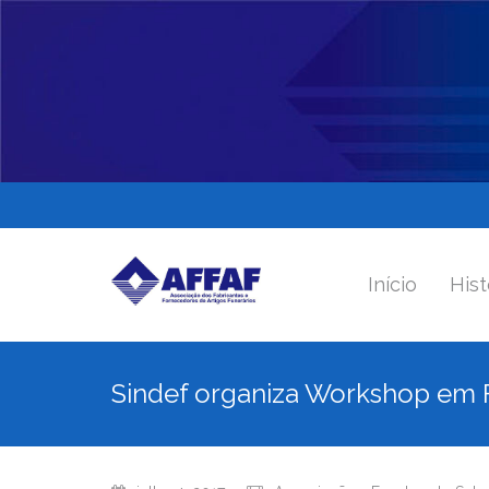
Início
Hist
Sindef organiza Workshop em F