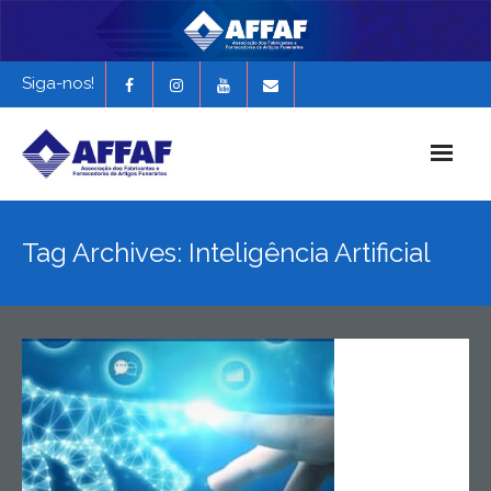
Siga-nos!
Início
Tag Archives: Inteligência Artificial
História da AFFAF
Notícias e Novidades
Revista Funerária em Foco
EXPONAF 2027