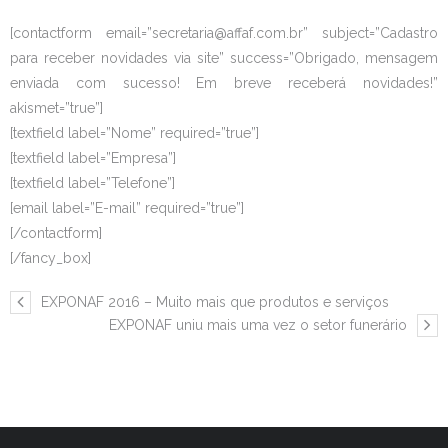
[contactform email=”secretaria@affaf.com.br” subject=”Cadastro
para receber novidades via site” success=”Obrigado, mensagem
enviada com sucesso! Em breve receberá novidades!”
akismet=”true”]
[textfield label=”Nome” required=”true”]
[textfield label=”Empresa”]
[textfield label=”Telefone”]
[email label=”E-mail” required=”true”]
[/contactform]
[/fancy_box]
EXPONAF 2016 – Muito mais que produtos e serviços
EXPONAF uniu mais uma vez o setor funerário