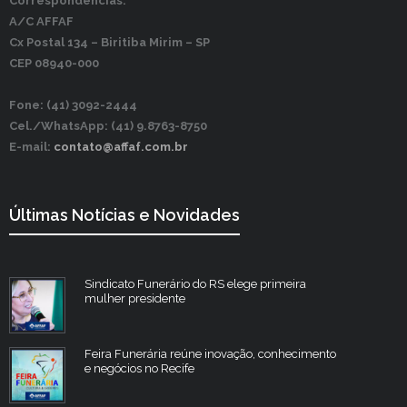
Correspondências:
A/C AFFAF
Cx Postal 134 –
Biritiba Mirim – SP
CEP 08940-000
Fone: (41) 3092-2444
Cel./WhatsApp: (41) 9.8763-8750
E-mail:
contato@affaf.com.br
Últimas Notícias e Novidades
Sindicato Funerário do RS elege primeira
mulher presidente
Feira Funerária reúne inovação, conhecimento
e negócios no Recife