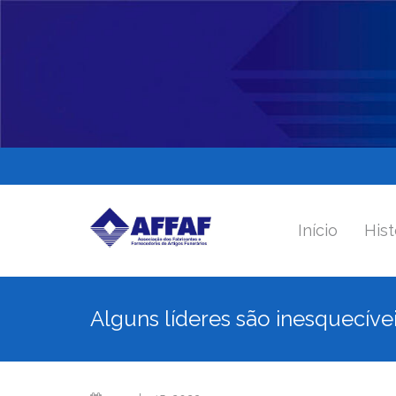
Início
Hist
Alguns líderes são inesquecíve