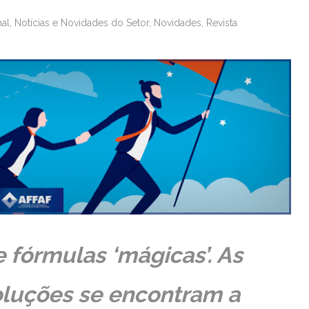
nal
,
Notícias e Novidades do Setor
,
Novidades
,
Revista
 fórmulas ‘mágicas’. As
oluções se encontram a