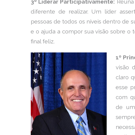
3º Liderar Participativamente:
Reúna 
diferente de realizar. Um líder ass
pessoas de todos os níveis dentro de 
e o ajuda a compor sua visão sobre o
final feliz.
1º Prin
visão 
claro q
esse p
com qu
de um 
sempr
neces