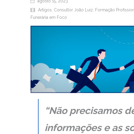
agosto 15, 2023
Artigos
,
Consultor João Luiz
,
Formação Profissio
Funerária em Foco
“Não precisamos de
informações e as s