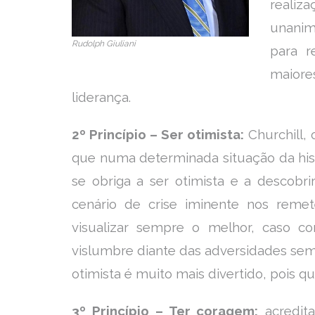
realiz
unanim
Rudolph Giuliani
para r
maiore
liderança.
2º Princípio – Ser otimista:
Churchill, 
que numa determinada situação da his
se obriga a ser otimista e a descobr
cenário de crise iminente nos reme
visualizar sempre o melhor, caso con
vislumbre diante das adversidades semp
otimista é muito mais divertido, pois q
3º Princípio – Ter coragem:
acredit