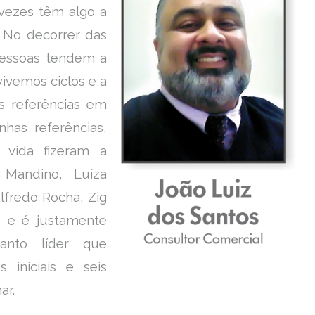
vezes têm algo a
. No decorrer das
pessoas tendem a
ivemos ciclos e a
s referências em
has referências,
vida fizeram a
 Mandino, Luíza
Alfredo Rocha, Zig
i, e é justamente
anto líder que
s iniciais e seis
ar.