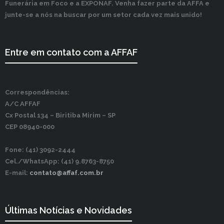
Funerária em Foco e a EXPONAF. Venha fazer parte da AFFA e
junte-se a nós na buscar por um setor cada vez mais unido!
Entre em contato com a AFFAF
Correspondências:
A/C AFFAF
Cx Postal 134 –
Biritiba Mirim – SP
CEP 08940-000
Fone: (41) 3092-2444
Cel./WhatsApp: (41) 9.8763-8750
E-mail:
contato@affaf.com.br
Últimas Notícias e Novidades