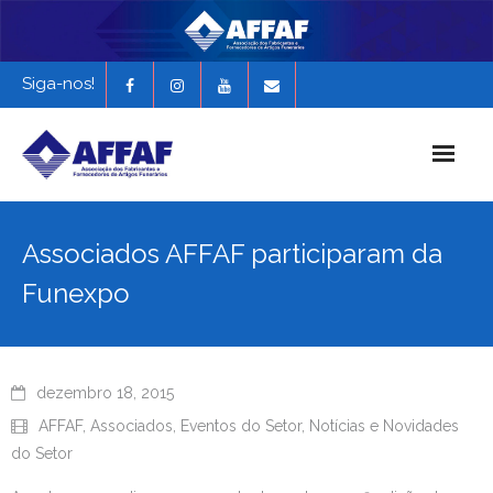
Siga-nos!
Início
Associados AFFAF participaram da
História da AFFAF
Funexpo
Notícias e Novidades
Revista Funerária em Foco
dezembro 18, 2015
EXPONAF 2027
AFFAF
,
Associados
,
Eventos do Setor
,
Notícias e Novidades
do Setor