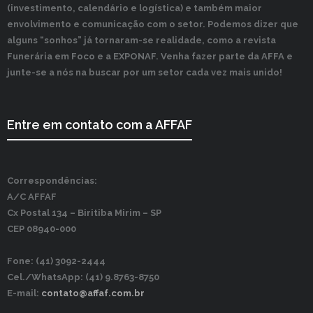
(investimento, calendário e logística) e também maior
envolvimento e comunicação com o setor. Podemos dizer que
alguns “sonhos” já tornaram-se realidade, como a revista
Funerária em Foco e a EXPONAF. Venha fazer parte da AFFA e
junte-se a nós na buscar por um setor cada vez mais unido!
Entre em contato com a AFFAF
Correspondências:
A/C AFFAF
Cx Postal 134 –
Biritiba Mirim – SP
CEP 08940-000
Fone: (41) 3092-2444
Cel./WhatsApp: (41) 9.8763-8750
E-mail:
contato@affaf.com.br