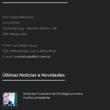
Correspondências:
A/C AFFAF
Cx Postal 134 –
Biritiba Mirim – SP
CEP 08940-000
Fone: (41) 3092-2444
Cel./WhatsApp: (41) 9.8763-8750
E-mail:
contato@affaf.com.br
Últimas Notícias e Novidades
Sindicato Funerário do RS elege primeira
mulher presidente