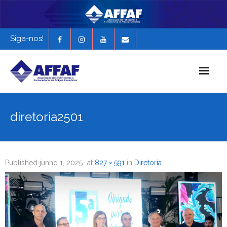
Siga-nos!
Início
diretoria2501
História da AFFAF
Notícias e Novidades
Published
junho 1, 2025
at
827 × 591
in
Diretoria
Revista Funerária em Foco
EXPONAF 2027