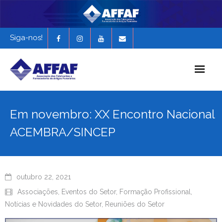
Siga-nos!
Início
Em novembro: XX Encontro Nacional
História da AFFAF
ACEMBRA/SINCEP
Notícias e Novidades
Revista Funerária em Foco
outubro 22, 2021
EXPONAF 2027
Associações
,
Eventos do Setor
,
Formação Profissional
,
Notícias e Novidades do Setor
,
Reuniões do Setor