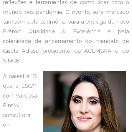
reflexões e ferramentas de como lidar com o
mundo pós-pandemia. O evento será marcado
também pela cerimônia para a entrega do novo
Prêmio Qualidade & Excelência e pela
solenidade de encerramento do mandato de
Gisela Adissi, presidente da ACEMBRA e do
SINCEP.
A palestra “O
que é ESG?”,
com Vanessa
Pinsky,
consultora
em