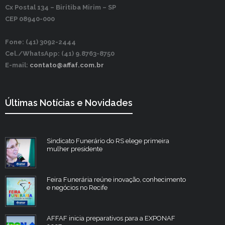
Cx Postal 134 –
Biritiba Mirim – SP
CEP 08940-000
Fone: (41) 3092-2444
Cel./WhatsApp: (41) 9.8763-8750
E-mail:
contato@affaf.com.br
Últimas Notícias e Novidades
Sindicato Funerário do RS elege primeira
mulher presidente
Feira Funerária reúne inovação, conhecimento
e negócios no Recife
AFFAF inicia preparativos para a EXPONAF