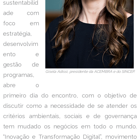
sustentabilid
ade com
foco em
estratégia,
desenvolvim
ento e
gestão de
Gisela Adissi, presidente da ACEMBRA e do SINCEP.
programas,
abre o
primeiro dia do encontro, com o objetivo de
discutir como a necessidade de se atender os
critérios ambientais, sociais e de governança
tem mudado os negócios em todo o mundo.
“Inovação e Transformação Digital”, movimento