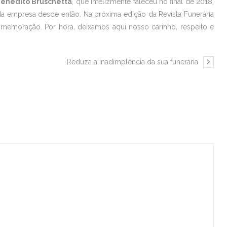
Benedito Bruschetta
, que infelizmente faleceu no final de 2018,
da empresa desde então. Na próxima edição da Revista Funerária
memoração. Por hora, deixamos aqui nosso carinho, respeito e
Reduza a inadimplência da sua funerária