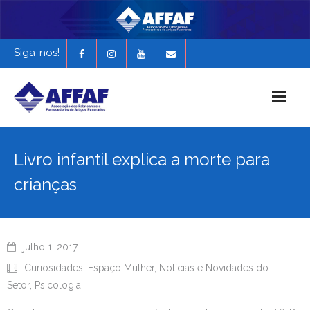
Siga-nos!
Início
Livro infantil explica a morte para
História da AFFAF
crianças
Notícias e Novidades
Revista Funerária em Foco
julho 1, 2017
EXPONAF 2027
Curiosidades
,
Espaço Mulher
,
Notícias e Novidades do
Setor
,
Psicologia