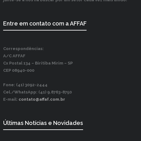
Entre em contato com a AFFAF
Correspondências:
A/C AFFAF
Cx Postal 134 –
Biritiba Mirim – SP
CEP 08940-000
Fone: (41) 3092-2444
Cel./WhatsApp: (41) 9.8763-8750
E-mail:
contato@affaf.com.br
Últimas Notícias e Novidades