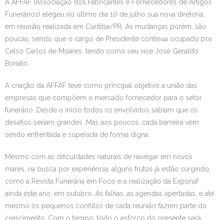
A AFFAF (Associação dos Fabricantes e Fornecedores de Artigos
Funerários) elegeu no último dia 10 de julho sua nova diretoria,
em reunião realizada em Curitiba/PR. As mudanças porém, são
poucas, sendo que o cargo de Presidente continua ocupado por
Celso Carlos de Moares, tendo como seu vice José Geraldo
Bonato.
A criação da AFFAF teve como principal objetivo a união das
empresas que compõem o mercado fornecedor para o setor
funerário. Desde o início todos os envolvidos sabiam que os
desafios seriam grandes. Mas aos poucos, cada barreira vem
sendo enfrentada e superada de forma digna.
Mesmo com as dificuldades naturais de navegar em novos
mares, na busca por experiência, alguns frutos já estão surgindo,
como a Revista Funerária em Foco e a realização da Exponaf
ainda este ano, em outubro. As falhas, as agendas apertadas, e até
mesmo os pequenos conflitos de cada reunião fazem parte do
crescimento. Com o tempo, todo o esforço do presente será