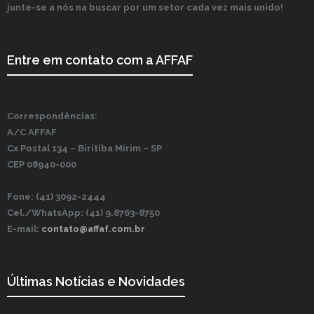
junte-se a nós na buscar por um setor cada vez mais unido!
Entre em contato com a AFFAF
Correspondências:
A/C AFFAF
Cx Postal 134 –
Biritiba Mirim – SP
CEP 08940-000
Fone: (41) 3092-2444
Cel./WhatsApp: (41) 9.8763-8750
E-mail:
contato@affaf.com.br
Últimas Notícias e Novidades