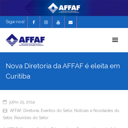
Siga-nos!
Início
Nova Diretoria da AFFAF é eleita em
História da AFFAF
Curitiba
Notícias e Novidades
Revista Funerária em Foco
julho 25, 2014
EXPONAF 2027
AFFAF
,
Diretoria
,
Eventos do Setor
,
Notícias e Novidades do
Setor
,
Reuniões do Setor