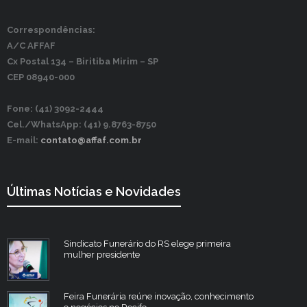
Correspondências:
A/C AFFAF
Cx Postal 134 –
Biritiba Mirim – SP
CEP 08940-000
Fone: (41) 3092-2444
Cel./WhatsApp: (41) 9.8763-8750
E-mail:
contato@affaf.com.br
Últimas Notícias e Novidades
Sindicato Funerário do RS elege primeira
mulher presidente
Feira Funerária reúne inovação, conhecimento