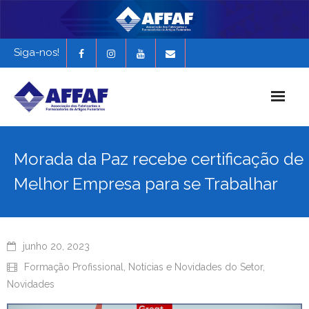
Siga-nos!
Início
Morada da Paz recebe certificação de
História da AFFAF
Melhor Empresa para se Trabalhar
Notícias e Novidades
Revista Funerária em Foco
junho 20, 2023
EXPONAF 2027
Formação Profissional
,
Notícias e Novidades do Setor
,
Novidades