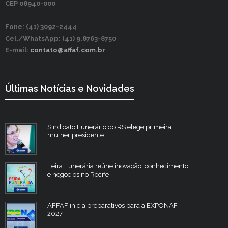
CEP 08940-000
Fone: (41) 3092-2444
Cel./WhatsApp: (41) 9.8763-8750
E-mail:
contato@affaf.com.br
Últimas Notícias e Novidades
Sindicato Funerário do RS elege primeira
mulher presidente
Feira Funerária reúne inovação, conhecimento
e negócios no Recife
AFFAF inicia preparativos para a EXPONAF
2027