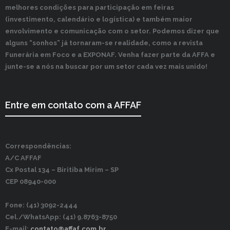
melhores condições para participação em feiras
(investimento, calendário e logística) e também maior
envolvimento e comunicação com o setor. Podemos dizer que
alguns “sonhos” já tornaram-se realidade, como a revista
Funerária em Foco e a EXPONAF. Venha fazer parte da AFFA e
junte-se a nós na buscar por um setor cada vez mais unido!
Entre em contato com a AFFAF
Correspondências:
A/C AFFAF
Cx Postal 134 –
Biritiba Mirim – SP
CEP 08940-000
Fone: (41) 3092-2444
Cel./WhatsApp: (41) 9.8763-8750
E-mail:
contato@affaf.com.br