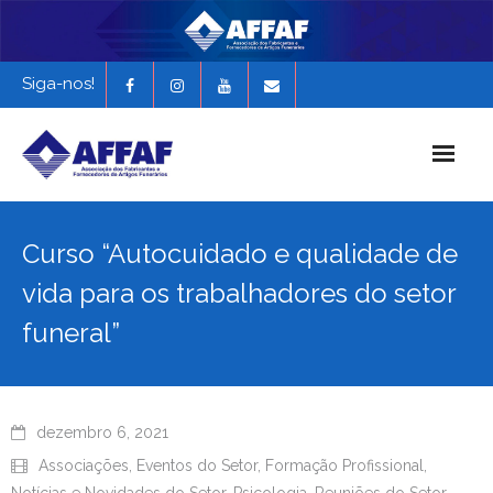
Siga-nos!
Início
Curso “Autocuidado e qualidade de
História da AFFAF
vida para os trabalhadores do setor
Notícias e Novidades
funeral”
Revista Funerária em Foco
EXPONAF 2027
dezembro 6, 2021
Associações
,
Eventos do Setor
,
Formação Profissional
,
Notícias e Novidades do Setor
,
Psicologia
,
Reuniões do Setor