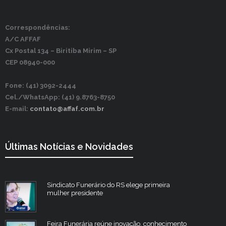
Correspondências:
A/C AFFAF
Cx Postal 134 –
Biritiba Mirim – SP
CEP 08940-000
Fone: (41) 3092-2444
Cel./WhatsApp: (41) 9.8763-8750
E-mail:
contato@affaf.com.br
Últimas Notícias e Novidades
Sindicato Funerário do RS elege primeira
mulher presidente
Feira Funerária reúne inovação, conhecimento