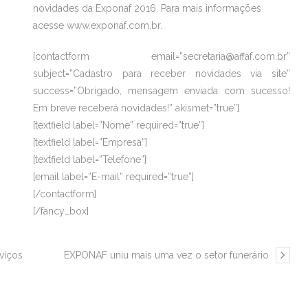
novidades da Exponaf 2016. Para mais informações
acesse www.exponaf.com.br.
[contactform email=”secretaria@affaf.com.br”
subject=”Cadastro para receber novidades via site”
success=”Obrigado, mensagem enviada com sucesso!
Em breve receberá novidades!” akismet=”true”]
[textfield label=”Nome” required=”true”]
[textfield label=”Empresa”]
[textfield label=”Telefone”]
[email label=”E-mail” required=”true”]
[/contactform]
[/fancy_box]
viços
EXPONAF uniu mais uma vez o setor funerário