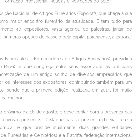
F
,
Formação Profissional
,
Notícias e Novidades do Setor
ição Nacional de Artigos Funerários (Exponaf), que chega a sua
mo maior encontro funerário da atualidade. E tem tudo para
mente 40 expositores, vasta agenda de palestras, jantar de
 de inúmeras opções de passeio pela capital paranaense, a Exponaf
s Fabricantes e Fornecedores de Artigos Funerários), presidida
o Paiva), e que congrega entre seus associados as principais
ncretização de um antigo sonho de diversos empresários que
 os interesses dos expositores, contribuindo também para um
to, sendo que a primeira edição, realizada em 2014, foi muito
inda melhor.
do próximo dia 18 de agosto, e deve contar com a presença das
pectivos representes. Destaque para a presença da Sra. Teresa
lômbia, e que preside atualmente duas grandes entidades
de Funerárias e Cemitérios) e a Fiat/Ifta, federação internacional