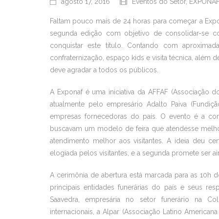
agosto 17, 2016
Eventos do Setor
,
EXPONA
Faltam pouco mais de 24 horas para começar a Expos
segunda edição com objetivo de consolidar-se co
conquistar este título. Contando com aproximada
confraternização, espaço kids e visita técnica, além
deve agradar a todos os públicos.
A Exponaf é uma iniciativa da AFFAF (Associação do
atualmente pelo empresário Adalto Paiva (Fundiçã
empresas fornecedoras do país. O evento é a co
buscavam um modelo de feira que atendesse melhor
atendimento melhor aos visitantes. A ideia deu cer
elogiada pelos visitantes, e a segunda promete ser a
A cerimônia de abertura está marcada para as 10h 
principais entidades funerárias do país e seus res
Saavedra, empresária no setor funerário na Co
internacionais, a Alpar (Associação Latino Americana 